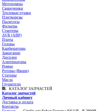
Мотопомпы
Сварочники
Тепловые пушки
Плиткорезы
Пылесосы
Фильтры
Стартеры
AVR (АВР)
Платы
Головы
Карбюраторы
Зажигание
Дисплеи
Альтернаторы
Ремни
Роторы (Якори)
Статоры
Масла
Глушители
КАТАЛОГ ЗАПЧАСТЕЙ
Каталог запчастей
Личный кабинет
Доставка и оплата
Контакты
Главная
— Circlip для Fubag Головка NS11B - B 2800B