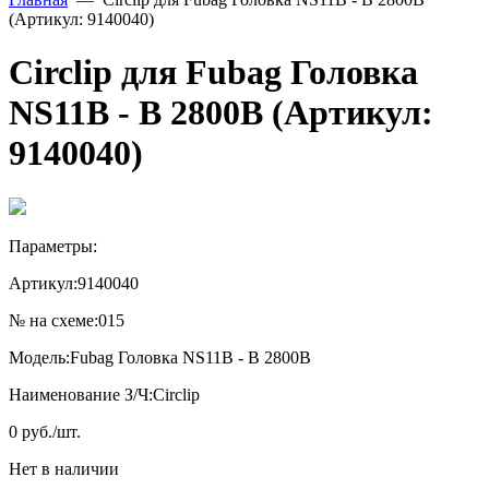
(Артикул: 9140040)
Circlip для Fubag Головка
NS11B - B 2800B (Артикул:
9140040)
Параметры:
Артикул:
9140040
№ на схеме:
015
Модель:
Fubag Головка NS11B - B 2800B
Наименование З/Ч:
Circlip
0
руб./шт.
Нет в наличии