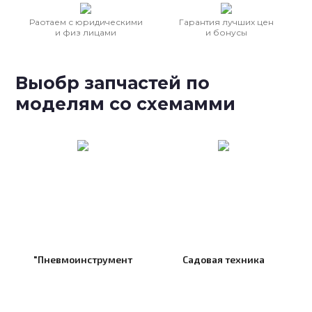
Раотаем с юридическими
Гарантия лучших цен
и физ лицами
и бонусы
Выобр запчастей по
моделям со схемамми
"Пневмоинструмент
Садовая техника