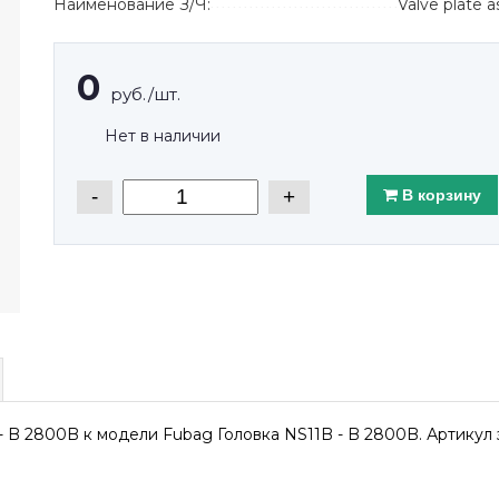
Наименование З/Ч:
Valve plate a
0
руб./шт.
Нет в наличии
-
+
В корзину
B - B 2800B к модели Fubag Головка NS11B - B 2800B. Артикул 