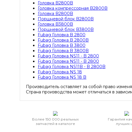
Головка B2800B
Головка компрессорная B2800B
Головка B2800B
Поршневой блок B2800B
Головка B3800B
Поршневой блок B3800B
Fubag Головка B 2800
Fubag Головка B 2800B
Fubag Головка B 3800
Fubag Головка B 3800B
Fubag Головка NS11 - B 2800
Fubag Головка NS11 - B 2800
Fubag Головка NS11B - B 2800B
Fubag Головка NS 18
Fubag Головка NS 18 B
Производитель оставляет за собой право измен
Страна производства может отличаться в зависим
Более 150 000 реальных
Гарантия кач
запчастей в каталоге
лучших 