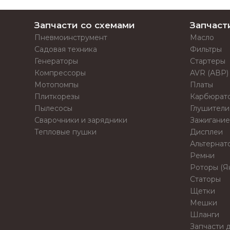
Запчасти со схемами
Запчаст
Пневмоинструмент
Масло
Садовая техника
Фильтры
Генераторы
Стартеры
Компрессоры
AVR (АВР)
Мотопомпы
Платы
Плиткорезы
Карбюрат
Пылесосы
Глушители
Сварочники и зарядники
Зажигание
Тепловые пушки
Дисплеи
Альтернат
Ремни
Роторы (Я
Статоры
Щетки
Мешки
Шланги
Запчасти д