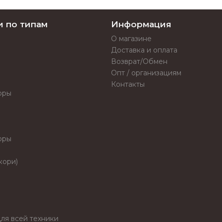
и по типам
Информация
О магазине
Доставка и оплата
Возврат/Обмен
Опт / организациям
Контакты
оры
оры
кори)
ля всей техники