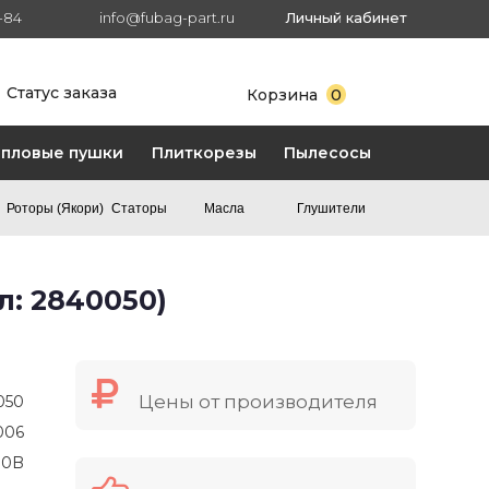
7-84
info@fubag-part.ru
Личный кабинет
Статус заказа
0
Корзина
епловые пушки
Плиткорезы
Пылесосы
Роторы (Якори)
Статоры
Масла
Глушители
л: 2840050)
Цены от производителя
050
006
00B