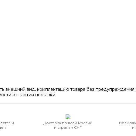
ять внешний вид, комплектацию товара без предупреждения.
ости от партии поставки.
ества и
Доставка по всей России
Возможн
цен
и странам СНГ
и