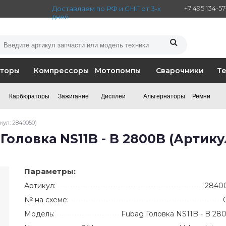
+7 495 134-5
Доставляем по РФ и СНГ от 3-х
дней
аторы
Компрессоры
Мотопомпы
Сварочники
Т
Карбюраторы
Зажигание
Дисплеи
Альтернаторы
Ремни
кул: 2840050)
 Головка NS11B - B 2800B (Артику
Параметры:
Артикул:
2840
№ на схеме:
Модель:
Fubag Головка NS11B - B 28