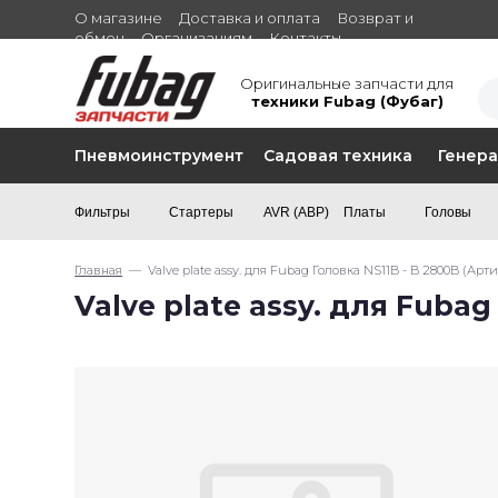
О магазине
Доставка и оплата
Возврат и
обмен
Организациям
Контакты
Оригинальные запчасти для
техники Fubag (Фубаг)
Пневмоинструмент
Садовая техника
Генер
Фильтры
Стартеры
AVR (АВР)
Платы
Головы
Главная
— Valve plate assy. для Fubag Головка NS11B - B 2800B (Арти
Valve plate assy. для Fubag