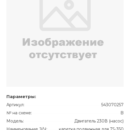
Параметры:
Артикул:
543070257
№ на схеме:
B
Модель:
Двигатель 230В (насос)
Наименование З/Ч:
каретка подвижная для TS-350