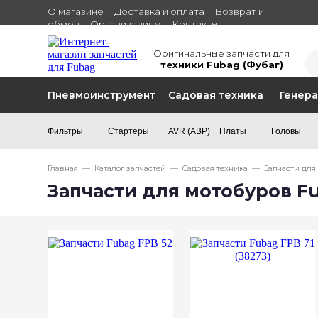
О магазине
Доставка и оплата
Возврат и
обмен
Организациям
Контакты
Оригинальные запчасти для
техники Fubag (Фубаг)
Пневмоинструмент
Садовая техника
Генер
Фильтры
Стартеры
AVR (АВР)
Платы
Головы
Главная
—
Каталог запчастей
—
Садовая техника
— Запчасти для 
Запчасти для мотобуров Fu