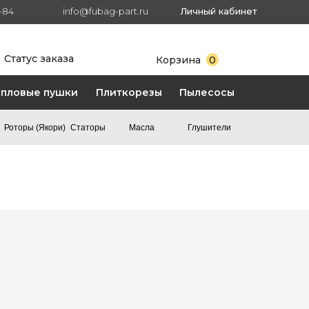
7-84
info@fubag-part.ru
Личный кабинет
Статус заказа
0
Корзина
епловые пушки
Плиткорезы
Пылесосы
Роторы (Якори)
Статоры
Масла
Глушители