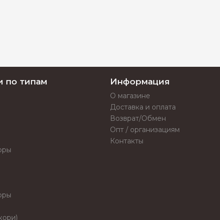
и по типам
Информация
О магазине
Доставка и оплата
Возврат/Обмен
Опт / организациям
Контакты
оры
оры
кори)