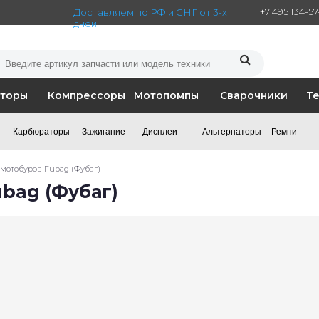
+7 495 134-5
Доставляем по РФ и СНГ от 3-х
дней
аторы
Компрессоры
Мотопомпы
Сварочники
Т
Карбюраторы
Зажигание
Дисплеи
Альтернаторы
Ремни
мотобуров Fubag (Фубаг)
bag (Фубаг)