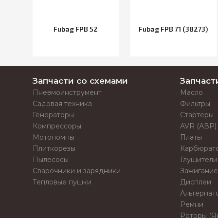
Fubag FPB 52
Fubag FPB 71 (38273)
Запчасти со схемами
Запчаст
Пневмоинструмент
Масло
Садовая техника
Фильтры
Генераторы
Стартеры
Компрессоры
AVR (АВР)
Мотопомпы
Платы
Плиткорезы
Карбюрат
Пылесосы
Глушители
Сварочники и зарядники
Зажигание
Тепловые пушки
Дисплеи
Альтернат
Ремни
Роторы (Я