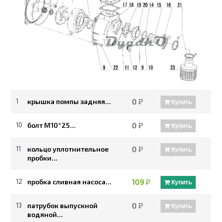
1
крышка помпы задняя...
0
Р
Купить
10
болт M10*25...
0
Р
Купить
11
кольцо уплотнительное
0
Р
Купить
пробки...
12
пробка сливная насоса...
109
Р
Купить
13
патрубок выпускной
0
Р
Купить
водяной...