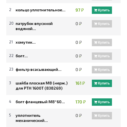
2
кольцо уплотнительное...
97
Р
Купить
20
патрубок впускной
0
Р
Купить
водяной...
21
хомутик...
0
Р
Купить
22
болт...
0
Р
Купить
23
фильтр всасывающий...
0
Р
Купить
3
шайба плоская М8 (нерж.)
161
Р
Купить
для PTH 1600Т (838269)
4
болт фланцевый M8*60...
170
Р
Купить
5
уплотнитель
0
Р
Купить
механический...