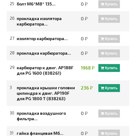
25
болт М6*М8* 135...
0
Р
Купить
26
прокладка изолятора
0
Р
Купить
карбюратора...
27
изолятор карбюратора...
0
Р
Купить
28
прокладка карбюратора...
0
Р
Купить
29
карбюратор к двиг. AP188F
1968
Р
Купить
для PG 1600 (838261)
3
прокладка крышки головки
236
Р
Купить
цилиндра к двиг. AP190F
для PG 1800 T (838263)
30
прокладка воздушного
0
Р
Купить
фильтра...
31
гайка фланцевая Мб...
0
Р
Купить