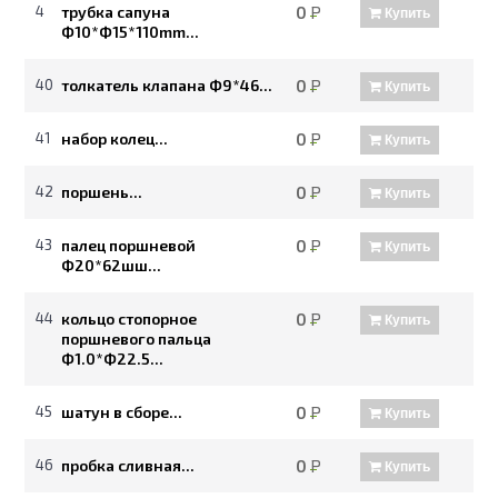
4
трубка сапуна
0
Р
Купить
Ф10*Ф15*110mm...
40
толкатель клапана Ф9*46...
0
Р
Купить
41
набор колец...
0
Р
Купить
42
поршень...
0
Р
Купить
43
палец поршневой
0
Р
Купить
Ф20*62шш...
44
кольцо стопорное
0
Р
Купить
поршневого пальца
Ф1.0*Ф22.5...
45
шатун в сборе...
0
Р
Купить
46
пробка сливная...
0
Р
Купить