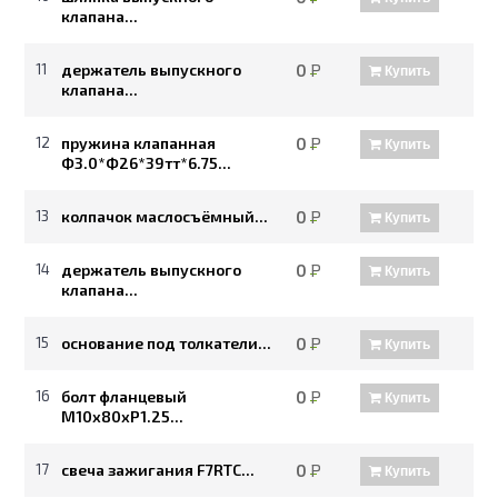
клапана...
11
держатель выпускного
0
Р
Купить
клапана...
12
пружина клапанная
0
Р
Купить
Ф3.0*Ф26*39тт*6.75...
13
колпачок маслосъёмный...
0
Р
Купить
14
держатель выпускного
0
Р
Купить
клапана...
15
основание под толкатели...
0
Р
Купить
16
болт фланцевый
0
Р
Купить
М10х80хР1.25...
17
свеча зажигания F7RTC...
0
Р
Купить