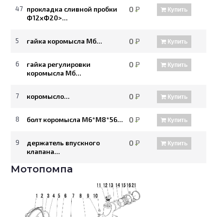
47
прокладка сливной пробки
0
Р
Купить
Ф12хФ20>...
5
гайка коромысла Мб...
0
Р
Купить
6
гайка регулировки
0
Р
Купить
коромысла Мб...
7
коромысло...
0
Р
Купить
8
болт коромысла М6*М8*56...
0
Р
Купить
9
держатель впускного
0
Р
Купить
клапана...
Мотопомпа