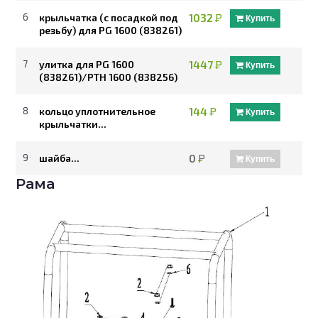
6
крыльчатка (с посадкой под
1032
Р
Купить
резьбу) для PG 1600 (838261)
7
улитка для PG 1600
1447
Р
Купить
(838261)/PTH 1600 (838256)
8
кольцо уплотнительное
144
Р
Купить
крыльчатки...
9
шайба...
0
Р
Купить
Рама