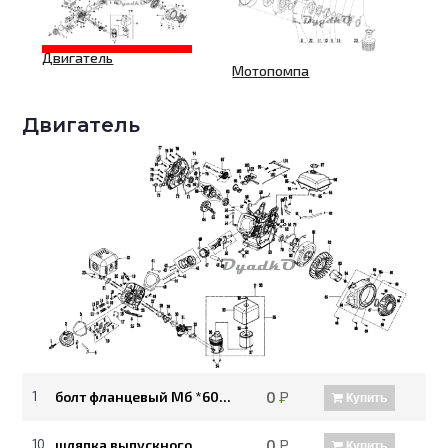
Двигатель
Мотопомпа
Двигатель
Рам
1
болт фланцевый Мб *60...
0
Р
Купить
10
шляпка выпускного
0
Р
Купить