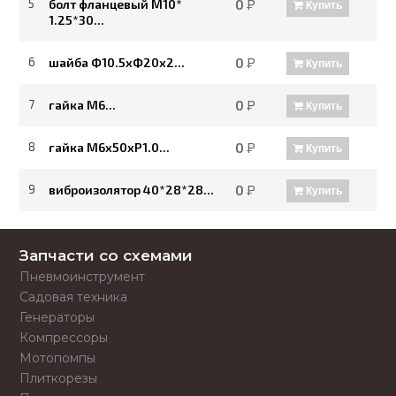
5
болт фланцевый М10*
0
Р
Купить
1.25*30...
6
шайба Ф10.5хФ20х2...
0
Р
Купить
7
гайка М6...
0
Р
Купить
8
гайка М6х50хР1.0...
0
Р
Купить
9
виброизолятор 40*28*28...
0
Р
Купить
Запчасти со схемами
Пневмоинструмент
Садовая техника
Генераторы
Компрессоры
Мотопомпы
Плиткорезы