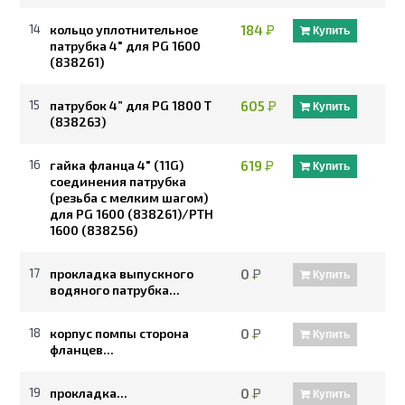
14
кольцо уплотнительное
184
Р
Купить
патрубка 4" для PG 1600
(838261)
15
патрубок 4” для PG 1800 T
605
Р
Купить
(838263)
16
гайка фланца 4" (11G)
619
Р
Купить
соединения патрубка
(резьба с мелким шагом)
для PG 1600 (838261)/PTH
1600 (838256)
17
прокладка выпускного
0
Р
Купить
водяного патрубка...
18
корпус помпы сторона
0
Р
Купить
фланцев...
19
прокладка...
0
Р
Купить