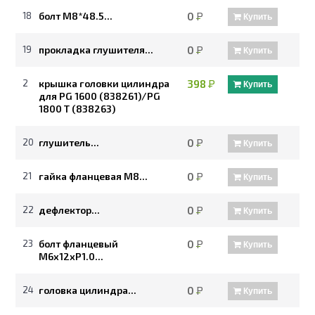
18
болт М8*48.5...
0
Р
Купить
19
прокладка глушителя...
0
Р
Купить
2
крышка головки цилиндра
398
Р
Купить
для PG 1600 (838261)/PG
1800 Т (838263)
20
глушитель...
0
Р
Купить
21
гайка фланцевая М8...
0
Р
Купить
22
дефлектор...
0
Р
Купить
23
болт фланцевый
0
Р
Купить
М6х12хР1.0...
24
головка цилиндра...
0
Р
Купить