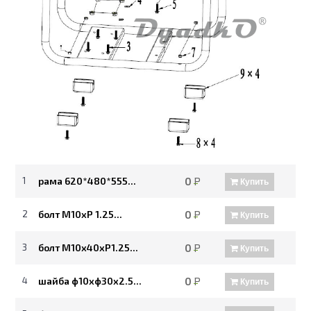
1
рама 620*480*555...
0
Р
Купить
2
болт M10хР 1.25...
0
Р
Купить
3
болт М10х40хР1.25...
0
Р
Купить
4
шайба ф10хф30х2.5...
0
Р
Купить