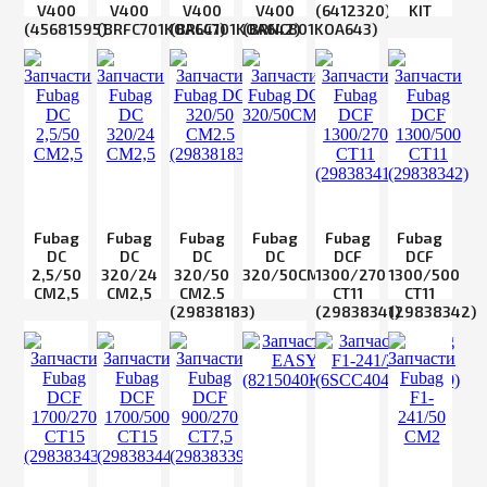
V400
V400
V400
V400
(6412320)
KIT
(45681595)
(BRFC701KOA641)
(BRLC701KOA642)
(BRNC801KOA643)
Fubag
Fubag
Fubag
Fubag
Fubag
Fubag
DC
DC
DC
DC
DCF
DCF
2,5/50
320/24
320/50
320/50CM2
1300/270
1300/500
CM2,5
CM2,5
СM2.5
CT11
CT11
(29838183)
(29838341)
(29838342)