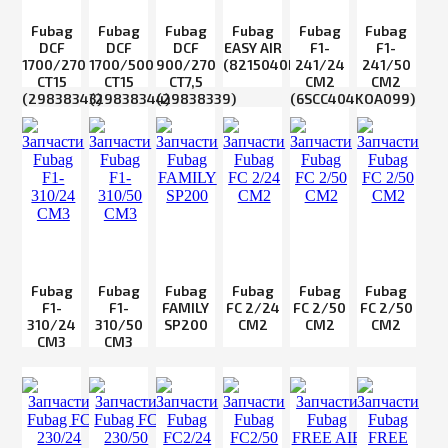
Fubag
Fubag
Fubag
Fubag
Fubag
Fubag
DCF
DCF
DCF
EASY AIR
F1-
F1-
1700/270
1700/500
900/270
(8215040KOA649)
241/24
241/50
CT15
CT15
CT7,5
CM2
СМ2
(29838343)
(29838344)
(29838339)
(6SCC404KOA099)
Fubag
Fubag
Fubag
Fubag
Fubag
Fubag
F1-
F1-
FAMILY
FC 2/24
FC 2/50
FC 2/50
310/24
310/50
SP200
CM2
CM2
CM2
CM3
CM3