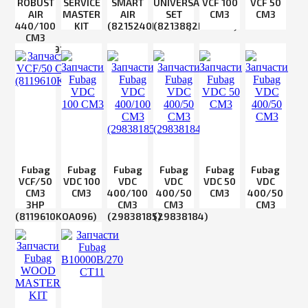
ROBUST
SERVICE
SMART
UNIVERSAL
VCF 100
VCF 50
AIR
MASTER
AIR
SET
СМ3
СМ3
440/100
KIT
(8215240KOA650)
(8213882KOA627)
CM3
(29838191)
Fubag
Fubag
Fubag
Fubag
Fubag
Fubag
VCF/50
VDC 100
VDC
VDC
VDC 50
VDС
CM3
CM3
400/100
400/50
CM3
400/50
3HP
CM3
CM3
CM3
(8119610KOA096)
(29838185)
(29838184)