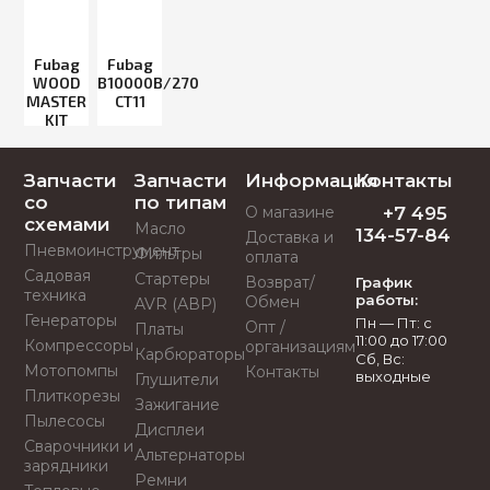
Fubag
Fubag
WOOD
В10000В/270
MASTER
СТ11
KIT
Запчасти
Запчасти
Информация
Контакты
со
по типам
О магазине
+7 495
схемами
Масло
134-57-84
Доставка и
Пневмоинструмент
Фильтры
оплата
Садовая
Стартеры
Возврат/
График
техника
работы:
Обмен
AVR (АВР)
Генераторы
Пн — Пт: с
Опт /
Платы
11:00 до 17:00
Компрессоры
организациям
Карбюраторы
Сб, Вс:
Мотопомпы
Контакты
выходные
Глушители
Плиткорезы
Зажигание
Пылесосы
Дисплеи
Сварочники и
Альтернаторы
зарядники
Ремни