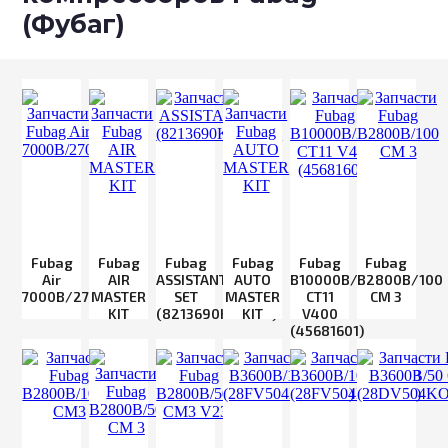
(Фубаг)
Fubag
Fubag
Fubag
Fubag
Fubag
Fubag
Air
AIR
ASSISTANT
AUTO
B10000B/270
B2800B/100
7000B/270
MASTER
SET
MASTER
CT11
CM 3
KIT
(8213690KOA633)
KIT
V400
(45681601)