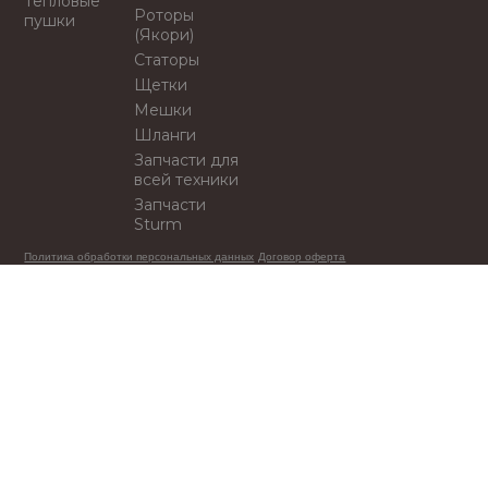
Тепловые
Роторы
пушки
(Якори)
Статоры
Щетки
Мешки
Шланги
Запчасти для
всей техники
Запчасти
Sturm
Политика обработки персональных данных
Договор оферта