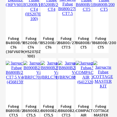
Fubag
Fubag
Fubag
Fubag
Fubag
Fubag
B4800B/100
B5200B/100
B5200B/200
B6800/270
B6800B/100
B6800B/200
CT4
СТ4
CT4
CT7.5
СТ5
СТ5
(36FV601KOA648)
(HS2070Z
100)
Fubag
Fubag
Fubag
Fubag
Fubag
Fubag
B6800B/270
B6900B2/100
B6900B2/200
B8600B2/270
COMPACT
COTTAGE
CT7,5
CT5,5
CT5,5
CT7,5
AIR
MASTER