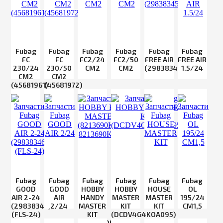
Fubag
Fubag
Fubag
Fubag
Fubag
Fubag
FC
FC
FC2/24
FC2/50
FREE AIR
FREE AIR
230/24
230/50
CM2
CM2
(29838345)
1.5/24
CM2
CM2
(45681961)
(45681972)
Fubag
Fubag
Fubag
Fubag
Fubag
Fubag
GOOD
GOOD
HOBBY
HOBBY
HOUSE
OL
AIR 2-24
AIR
HANDY
MASTER
MASTER
195/24
(29838346)
2/24
MASTER
KIT
KIT
CM1,5
(FLS-24)
KIT
(DCDV4G4KOA095)
(8213690KOA104,