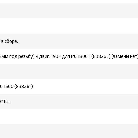
 сборе...
,8мм под резьбу) к двиг. 190F для PG 1800T (838263) (замены нет
G 1600 (838261)
14...