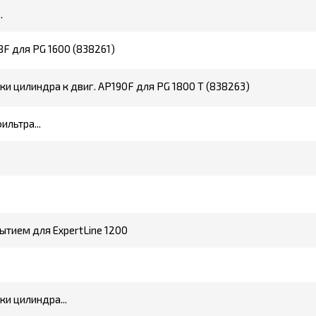
.
8F для PG 1600 (838261)
и цилиндра к двиг. AP190F для PG 1800 T (838263)
льтра...
ытием для ExpertLine 1200
и цилиндра...