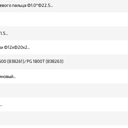
вого пальца Ф1.0*Ф22.5...
5...
и Ф12хФ20х2...
600 (838261)/PG 1800T (838263)
новый...
..