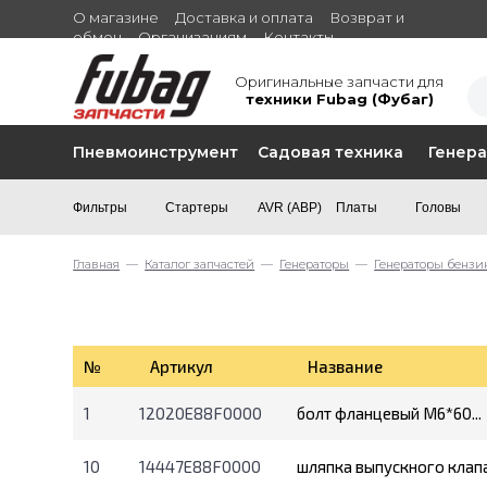
О магазине
Доставка и оплата
Возврат и
обмен
Организациям
Контакты
Оригинальные запчасти для
техники Fubag (Фубаг)
Пневмоинструмент
Садовая техника
Генер
Фильтры
Стартеры
AVR (АВР)
Платы
Головы
Главная
—
Каталог запчастей
—
Генераторы
—
Генераторы бензи
№
Артикул
Название
1
12020E88F0000
болт фланцевый М6*60...
10
14447E88F0000
шляпка выпускного клапан