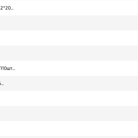
*20...
10шт...
..