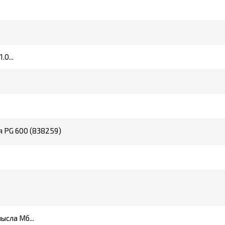
0...
я PG 600 (838259)
ысла Мб...