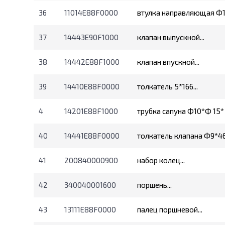
36
11014E88F0000
втулка направляющая Ф12
37
14443E90F1000
клапан выпускной...
38
14442E88F1000
клапан впускной...
39
14410E88F0000
толкатель 5*166...
4
14201E88F1000
трубка сапуна Ф10*Ф 15* 1
40
14441E88F0000
толкатель клапана Ф9*46.
41
200840000900
набор колец...
42
340040001600
поршень...
43
13111E88F0000
палец поршневой...