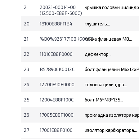
2
20021-00014-00
крышка головки цилиндра
(12500-E88F-600C)
20
18100E88F11B4
глушитель...
21
%D0%926177108KG000C
гайка фланцевая М8...
22
11016E88F0000
дефлектор...
23
B578906KG012C
болт фланцевый М6х12хР1.
24
12200E90F0000
головка цилиндра...
25
12004E88F100C
болт М6*М8*135...
26
17005E88F1000
прокладка изолятора кар
27
17001E88F0100
изолятор карбюратора...