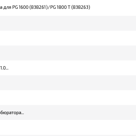
 для PG 1600 (838261)/PG 1800 Т (838263)
0...
бюратора...