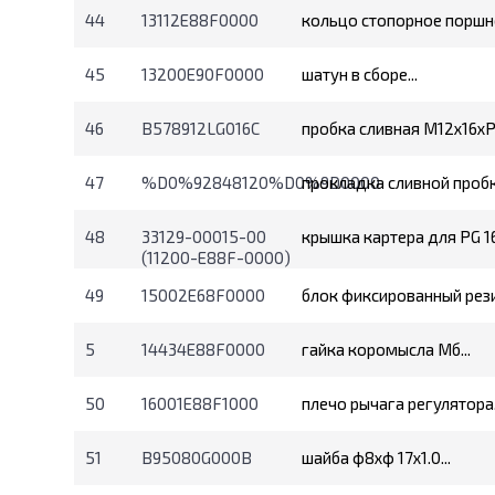
44
13112E88F0000
кольцо стопорное поршне
45
13200E90F0000
шатун в сборе...
46
B578912LG016C
пробка сливная М12х16хР1.
47
%D0%92848120%D0%9D0000
прокладка сливной пробк
48
33129-00015-00
крышка картера для PG 1
(11200-E88F-0000)
49
15002E68F0000
блок фиксированный рези
5
14434E88F0000
гайка коромысла Мб...
50
16001E88F1000
плечо рычага регулятора.
51
B95080G000B
шайба ф8хф 17x1.0...