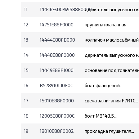
11
14446%D0%9588F0000
держатель выпускного кл
12
14751E88F0000
пружина клапанная...
13
14444E88FB000
колпачок маслосъёмный.
14
14448E88F0000
держатель выпускного кл
15
14449E88F1000
основание под толкатели.
16
B578910LJ080C
болт фланцевый...
17
15010E88F0000
свеча зажигания F7RTC...
18
12005E88F000C
болт М8*48.5...
19
18010E88F0002
прокладка глушителя...