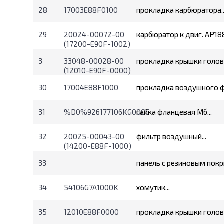
28
17003E88F0100
прокладка карбюратора..
29
20024-00072-00
карбюратор к двиг. AP18
(17200-E90F-1002)
3
33048-00028-00
прокладка крышки головк
(12010-E90F-0000)
30
17004E88F1000
прокладка воздушного фи
31
%D0%926177106KG000C
гайка фланцевая Мб...
32
20025-00043-00
фильтр воздушный...
(14200-E88F-1000)
33
панель с резиновым покр
34
54106G7A1000K
хомутик...
35
12010E88F0000
прокладка крышки головк