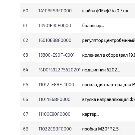
60
14108E88F0000
шайба ф16хф24х0.3тш...
61
13401E90F0000
балансир...
62
16010E88F0000
регулятор центробежный в
63
13300-E90F-C001
коленвал в сборе (вал 19
64
%D0%92275620201
подшипник 6202...
65
11012-E88F-1000
прокладка картера для P
66
11014E68F0000
втулка направляющая Ф8*
67
11100E90F0000
картер...
68
11022E88F0000
пробка М20*Р2.5...