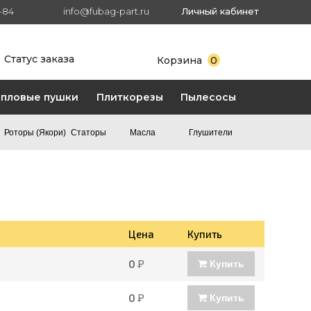
7-84
info@fubag-part.ru
Личный кабинет
Статус заказа
0
Корзина
епловые пушки
Плиткорезы
Пылесосы
Роторы (Якори)
Статоры
Масла
Глушители
Цена
Купить
0
Р
Купить
0
Р
Купить