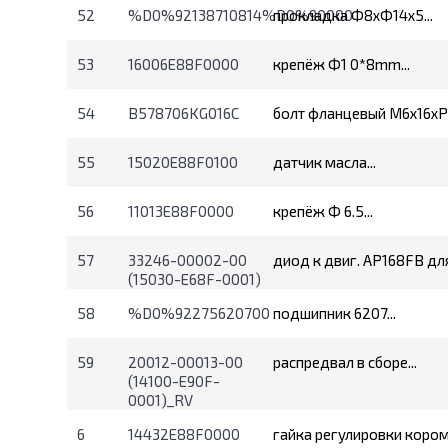
52
%D0%92138710814%D0%90000
прокладка Ф8хФ14х5...
53
16006E88F0000
крепёж Ф1 0*8mm...
54
B578706KG016C
болт фланцевый М6х16хР1.
55
15020E88F0100
датчик масла...
56
11013E88F0000
крепёж Ф 6.5...
57
33246-00002-00
диод к двиг. AP168FВ дл
(15030-E68F-0001)
58
%D0%92275620700
подшипник 6207...
59
20012-00013-00
распредвал в сборе...
(14100-E90F-
0001)_RV
6
14432E88F0000
гайка регулировки кором