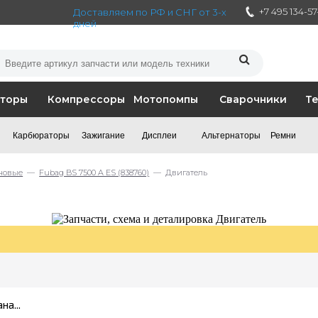
+7 495 134-5
Доставляем по РФ и СНГ от 3-х
дней
аторы
Компрессоры
Мотопомпы
Сварочники
Т
Карбюраторы
Зажигание
Дисплеи
Альтернаторы
Ремни
новые
—
Fubag BS 7500 A ES (838760)
— Двигатель
а...