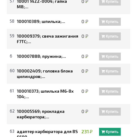
57
10001 1422-0004; гайка
0
Р
Купить
М8;...
58
100010389; шпилька;...
0
Р
Купить
59
100009379; свеча зажигания
0
Р
Купить
F7TC;...
6
100007888; пружина;...
0
Р
Купить
60
100002409; головка блока
0
Р
Купить
цилиндров;...
61
100010373; шпилька М6-8х
0
Р
Купить
104;...
62
100005569; прокладка
0
Р
Купить
карбюратора;...
63
адаптер карбюратора для BS
231
Р
Купить
6600