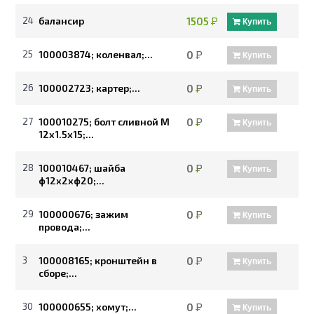
24
балансир
1505
Р
Купить
25
100003874; коленвал;...
0
Р
Купить
26
100002723; картер;...
0
Р
Купить
27
100010275; болт сливной М
0
Р
Купить
12x1.5x15;...
28
100010467; шайба
0
Р
Купить
ф12х2хф20;...
29
100000676; зажим
0
Р
Купить
провода;...
3
100008165; кронштейн в
0
Р
Купить
сборе;...
30
100000655; хомут;...
0
Р
Купить