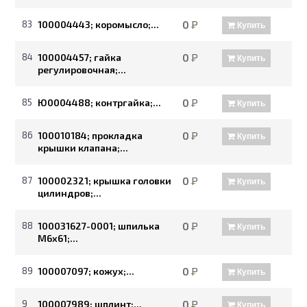
83
100004443; коромысло;...
0
Р
Купить
84
100004457; гайка
0
Р
Купить
регулировочная;...
85
Ю0004488; контргайка;...
0
Р
Купить
86
100010184; прокладка
0
Р
Купить
крышки клапана;...
87
100002321; крышка головки
0
Р
Купить
цилиндров;...
88
100031627-0001; шпилька
0
Р
Купить
М6х61;...
89
100007097; кожух;...
0
Р
Купить
9
100007989; шплинт;...
0
Р
Купить