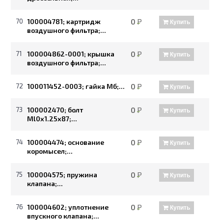
70
100004781; картридж
0
Р
Купить
воздушного фильтра;...
71
100004862-0001; крышка
0
Р
Купить
воздушного фильтра;...
72
100011452-0003; гайка Мб;...
0
Р
Купить
73
100002470; болт
0
Р
Купить
Ml0х1.25x87;...
74
100004474; основание
0
Р
Купить
коромысел;...
75
100004575; пружина
0
Р
Купить
клапана;...
76
100004602; уплотнение
0
Р
Купить
впускного клапана;...