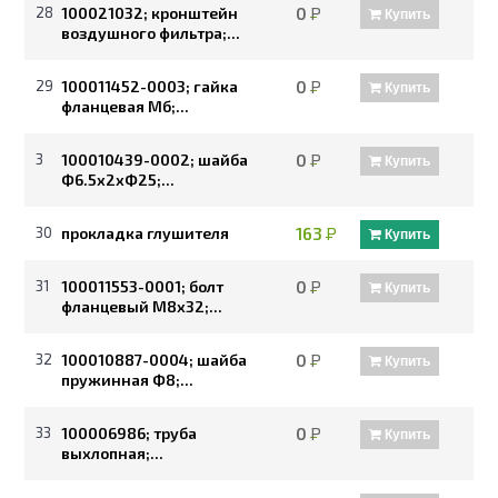
28
100021032; кронштейн
0
Р
Купить
воздушного фильтра;...
29
100011452-0003; гайка
0
Р
Купить
фланцевая Мб;...
3
100010439-0002; шайба
0
Р
Купить
Ф6.5х2хФ25;...
30
прокладка глушителя
163
Р
Купить
31
100011553-0001; болт
0
Р
Купить
фланцевый М8х32;...
32
100010887-0004; шайба
0
Р
Купить
пружинная Ф8;...
33
100006986; труба
0
Р
Купить
выхлопная;...