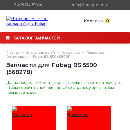
+7 495 134-57-84
info@fubag-part.ru
0
Корзина
КАТАЛОГ ЗАПЧАСТЕЙ
Главная
—
Каталог запчастей
—
Генераторы
—
Генераторы
бензиновые
— Fubag BS 5500 (568278)
Запчасти для Fubag BS 5500
(568278)
Данная модель имеет несколько схем. Нажмите на нужную,
чтобы перейти к ней или листайте страницу вниз, чтобы
посмотреть всё.
Генератор
Двигатель