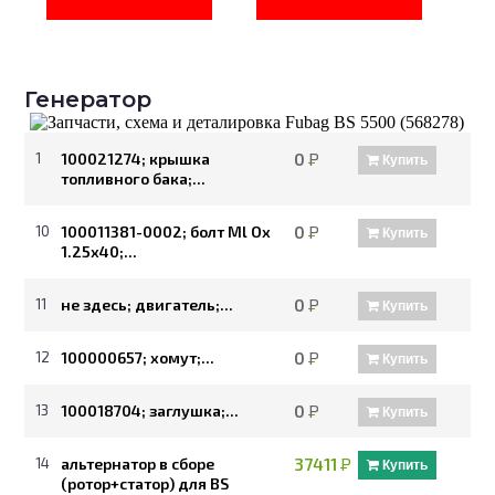
Генератор
1
100021274; крышка
0
Р
Купить
топливного бака;...
10
100011381-0002; болт Ml Ох
0
Р
Купить
1.25x40;...
11
не здесь; двигатель;...
0
Р
Купить
12
100000657; хомут;...
0
Р
Купить
13
100018704; заглушка;...
0
Р
Купить
14
альтернатор в сборе
37411
Р
Купить
(ротор+статор) для BS