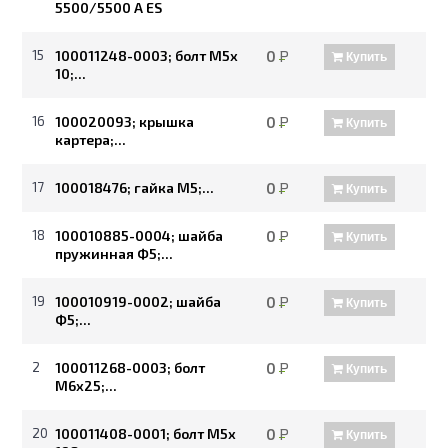
5500/5500 A ES
15
100011248-0003; болт М5х
0
Р
Купить
10;...
16
100020093; крышка
0
Р
Купить
картера;...
17
100018476; гайка М5;...
0
Р
Купить
18
100010885-0004; шайба
0
Р
Купить
пружинная Ф5;...
19
100010919-0002; шайба
0
Р
Купить
Ф5;...
2
100011268-0003; болт
0
Р
Купить
М6х25;...
20
100011408-0001; болт М5х
0
Р
Купить