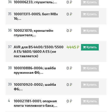
34
100006233; глушитель;...
0
Р
Купить
35
100011311-0005; болт М8х
0
Р
Купить
16;...
36
100021070; кронштейн
0
Р
Купить
глушителя;...
37
AVR для BS 4400/5500/5500
4445
Р
Купить
A ES/6600/6600 A ES (не
поставляется)
38
100010886-0004; шайба
0
Р
Купить
пружинная Ф6;...
39
100010920-0002; шайба
0
Р
Купить
Ф6;...
4
100021181-0001; опорная
0
Р
Купить
плита топливного бака;...