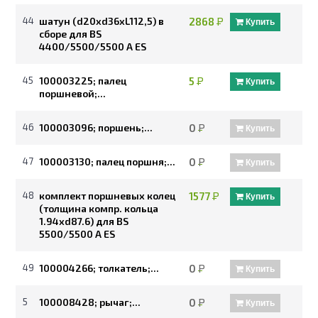
44
шатун (d20xd36xL112,5) в
2868
Р
Купить
сборе для BS
4400/5500/5500 A ES
45
100003225; палец
5
Р
Купить
поршневой;...
46
100003096; поршень;...
0
Р
Купить
47
100003130; палец поршня;...
0
Р
Купить
48
комплект поршневых колец
1577
Р
Купить
(толщина компр. кольца
1.94xd87.6) для BS
5500/5500 A ES
49
100004266; толкатель;...
0
Р
Купить
5
100008428; рычаг;...
0
Р
Купить