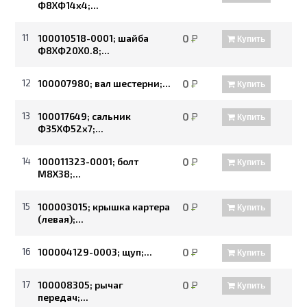
Ф8ХФ14х4;...
11
100010518-0001; шайба
0
Р
Купить
Ф8ХФ20Х0.8;...
12
100007980; вал шестерни;...
0
Р
Купить
13
100017649; сальник
0
Р
Купить
Ф35ХФ52х7;...
14
100011323-0001; болт
0
Р
Купить
М8Х38;...
15
100003015; крышка картера
0
Р
Купить
(левая);...
16
100004129-0003; щуп;...
0
Р
Купить
17
100008305; рычаг
0
Р
Купить
передач;...