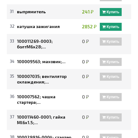
31
выпрямитель
241
Р
Купить
32
катушка зажигания
2852
Р
Купить
33
100011269-0003;
0
Р
Купить
болтМ6х28;...
34
100009563; маховик;...
0
Р
Купить
35
100007035; вентилятор
0
Р
Купить
охлаждения;...
36
100007562; чашка
0
Р
Купить
стартера;...
37
100011460-0001; гайка
0
Р
Купить
Ml6x1.5;...
38
100029916-0004; стартер
0
Р
Купить