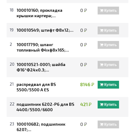
18
100010160; прокладка
0
Р
Купить
крышки картера;...
19
100010549; штифт Ф8х12;...
0
Р
Купить
2
100017790; шланг
0
Р
Купить
топливный Ф4хф8х1б5;...
20
100010521-0001; шайба
0
Р
Купить
Ф16*Ф24х0.3;...
21
распредвал для BS
8146
Р
Купить
5500/5500 A ES
22
подшипник 6202-P6 для BS
421
Р
Купить
4400/5500/6600
23
100010682; подшипник
0
Р
Купить
6207;...