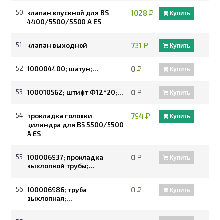
50
клапан впускной для BS
1028
Р
Купить
4400/5500/5500 A ES
51
клапан выходной
731
Р
Купить
52
100004400; шатун;...
0
Р
Купить
53
100010562; штифт Ф12*20;...
0
Р
Купить
54
прокладка головки
794
Р
Купить
цилиндра для BS 5500/5500
A ES
55
100006937; прокладка
0
Р
Купить
выхлопной трубы;...
56
100006986; труба
0
Р
Купить
выхлопная;...