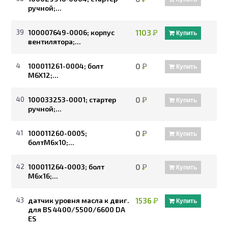
ручной;...
39
100007649-0006; корпус
1103
Р
Купить
вентилятора;...
4
100011261-0004; болт
0
Р
Купить
М6Х12;...
40
100033253-0001; стартер
0
Р
Купить
ручной;...
41
100011260-0005;
0
Р
Купить
болтМ6х10;...
42
100011264-0003; болт
0
Р
Купить
М6х16;...
43
датчик уровня масла к двиг.
1536
Р
Купить
для BS 4400/5500/6600 DA
ES