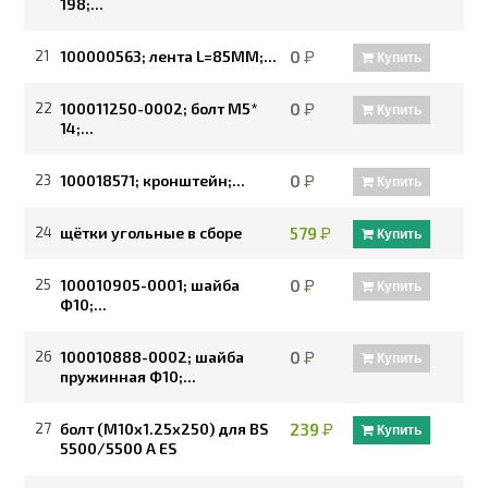
198;...
21
100000563; лента L=85MM;...
0
Р
Купить
22
100011250-0002; болт М5*
0
Р
Купить
14;...
23
100018571; кронштейн;...
0
Р
Купить
24
щётки угольные в сборе
579
Р
Купить
25
100010905-0001; шайба
0
Р
Купить
Ф10;...
26
100010888-0002; шайба
0
Р
Купить
пружинная Ф10;...
27
болт (M10х1.25х250) для BS
239
Р
Купить
5500/5500 A ES