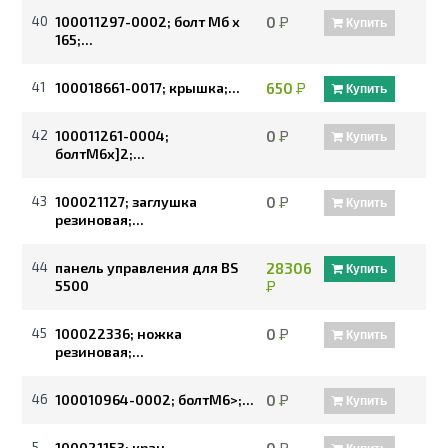
40
100011297-0002; болт Мб х
0
Р
Купить
165;...
41
100018661-0017; крышка;...
650
Р
Купить
42
100011261-0004;
0
Р
Купить
болтМ6х]2;...
43
100021127; заглушка
0
Р
Купить
резиновая;...
44
панель управления для BS
28306
Купить
5500
Р
45
100022336; ножка
0
Р
Купить
резиновая;...
46
100010964-0002; болтМ6>;...
0
Р
Купить
5
100021153; кран